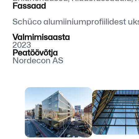
Fassaad
Schüco alumiiniumprofiilidest uks
Valmimisaasta
2023
Peatöövõtja
Nordecon AS