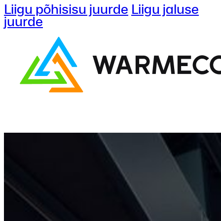
Liigu põhisisu juurde
Liigu jaluse
juurde