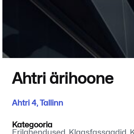
Ahtri ärihoone
Ahtri 4, Tallinn
Kategooria
Erilahendused, Klaasfassaadid, 