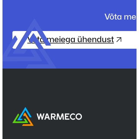
Võta mei
Võta meiega ühendust